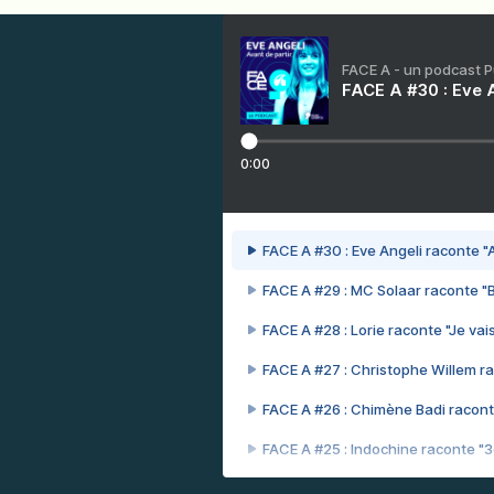
FACE A - un podcast 
FACE A #30 : Eve A
0:00
FACE A #30 : Eve Angeli raconte "A
FACE A #29 : MC Solaar raconte "
FACE A #28 : Lorie raconte "Je vais
FACE A #27 : Christophe Willem ra
FACE A #26 : Chimène Badi racont
FACE A #25 : Indochine raconte "
FACE A #24 : Zaho raconte "C'est