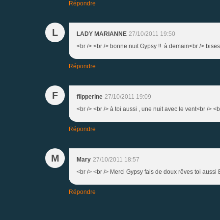
Répondre
L
LADY MARIANNE
27/10/2011 19:50
<br /> <br /> bonne nuit Gypsy !! à demain<br /> bises
Répondre
F
flipperine
27/10/2011 19:09
<br /> <br /> à toi aussi , une nuit avec le vent<br /> <b
Répondre
M
Mary
27/10/2011 18:57
<br /> <br /> Merci Gypsy fais de doux rêves toi aussi 
Répondre