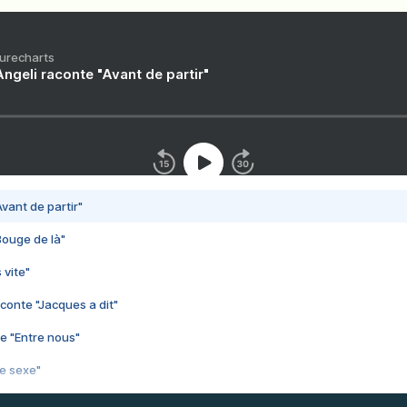
Purecharts
ngeli raconte "Avant de partir"
vant de partir"
Bouge de là"
 vite"
conte "Jacques a dit"
e "Entre nous"
3e sexe"
 chelou"