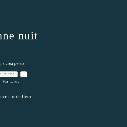
nne nuit
gifs créa perso
7.10.2011
…
Par gypsy