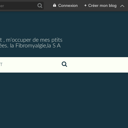
Connexion
+
Créer mon blog
et , m'occuper de mes ptits
es. la Fibromyalgie,la S A
T