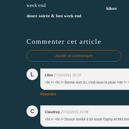
kikou
douce soirée & bon week end
Commenter cet article
Ajouter un commentaire
L
Lilou
27/10/2011 20:15
<br /> <br /> Bonne nuit, ici, c'est sous la pluie !<br />
Répondre
C
Claudray
27/10/2011 20:08
<br /> <br /> Douce soirée à toi aussi Gypsy et très bon