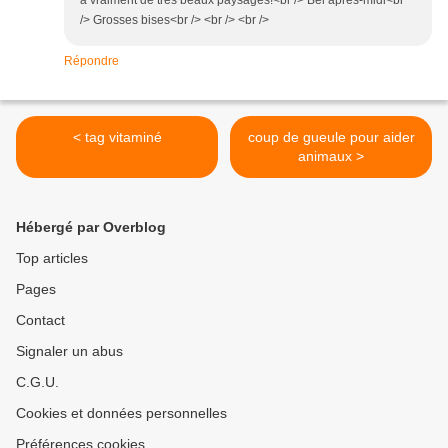
a vraiment de très beaux paysages!<br /> Bel après-midi<br
/> Grosses bises<br /> <br /> <br />
Répondre
< tag vitaminé
coup de gueule pour aider
animaux >
Hébergé par Overblog
Top articles
Pages
Contact
Signaler un abus
C.G.U.
Cookies et données personnelles
Préférences cookies