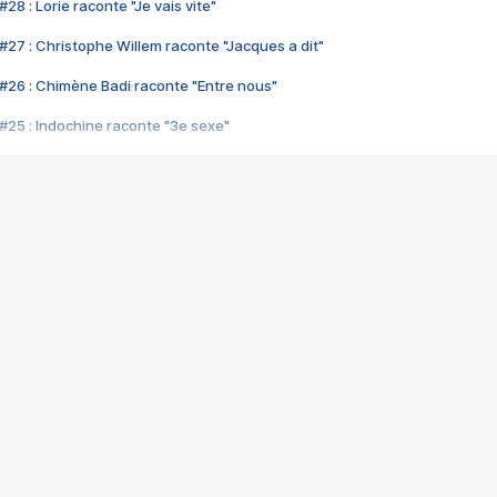
28 : Lorie raconte "Je vais vite"
#27 : Christophe Willem raconte "Jacques a dit"
#26 : Chimène Badi raconte "Entre nous"
#25 : Indochine raconte "3e sexe"
#24 : Zaho raconte "C'est chelou"
#23 : Patrick Bruel raconte "Au café des délices"
#22 : Kyo raconte "Le chemin"
#21 : Nolwenn Leroy raconte "Cassé"
#20 : Patrick Hernandez raconte "Born to be alive"
#19 : Lorie raconte "Près de moi"
#18 : Michael Jones raconte "A nos actes manqués" (avec Jean-Jacque
#17 : Khaled raconte "Aïcha"
#16 : Corneille raconte "Parce qu'on vient de loin"