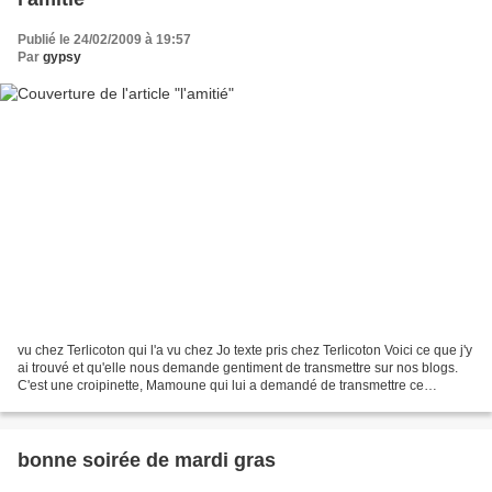
Publié le 24/02/2009 à 19:57
Par
gypsy
vu chez Terlicoton qui l'a vu chez Jo texte pris chez Terlicoton Voici ce que j'y
ai trouvé et qu'elle nous demande gentiment de transmettre sur nos blogs.
C'est une croipinette, Mamoune qui lui a demandé de transmettre ce
septrain L'amitié, c'est s'amuser...
bonne soirée de mardi gras