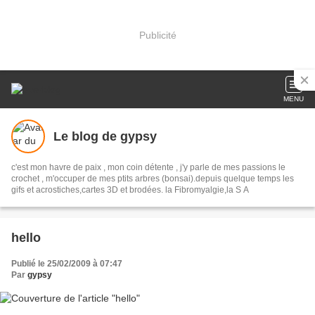
Publicité
MENU
Le blog de gypsy
c'est mon havre de paix , mon coin détente , j'y parle de mes passions le
crochet , m'occuper de mes ptits arbres (bonsai).depuis quelque temps les
gifs et acrostiches,cartes 3D et brodées. la Fibromyalgie,la S A
hello
Publié le 25/02/2009 à 07:47
Par
gypsy