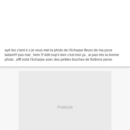
ayé les z'ami e s je vous met la photo de l'écharpe fleurs de ma puce
tadam!!! pas mal , hein !!! édit oup's ben c'est moi ça , ai pas mis la bonne
photo , pfff voilà l'écharpe avec des petites touches de finitions perso
Publicité