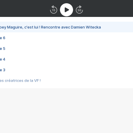
bey Maguire, c'est lui ! Rencontre avec Damien Witecka
e 6
e 5
e 4
e 3
s créatrices de la VF !
e 2
e 1
e Mektoub My Love arrive enfin ! Rencontre avec Shaïn Boumedine et Sal
i : après Toni en famille