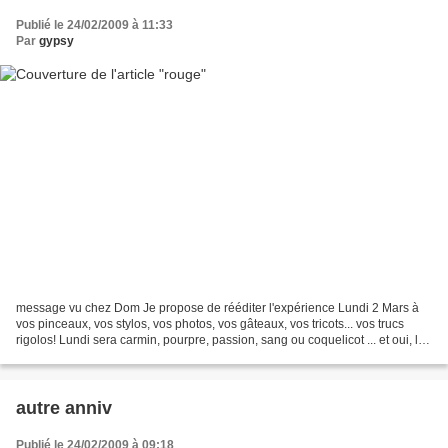
Publié le 24/02/2009 à 11:33
Par
gypsy
message vu chez Dom Je propose de rééditer l'expérience Lundi 2 Mars à
vos pinceaux, vos stylos, vos photos, vos gâteaux, vos tricots... vos trucs
rigolos! Lundi sera carmin, pourpre, passion, sang ou coquelicot ... et oui, la
blogosphère sera Même chose...
autre anniv
Publié le 24/02/2009 à 09:18